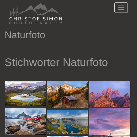
Direkt zum Inhalt
Toggle
naviga
Naturfoto
Stichworter Naturfoto