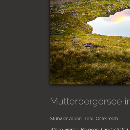
Mutterbergersee i
Stubaier Alpen, Tirol, Österreich
Alpen
Berge
Bergsee
Landschaft
L