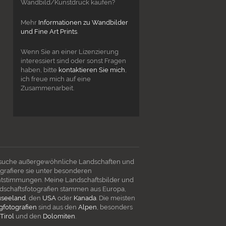
Wandbild/Kunstdruck kaufen?
Mehr
Informationen zu Wandbilder
und Fine Art Prints
.
Wenn Sie an einer Lizenzierung
interessiert sind oder sonst Fragen
haben, bitte
kontaktieren Sie mich
,
ich freue mich auf eine
Zusammenarbeit.
 suche außergewöhnliche Landschaften und
ografiere sie unter besonderen
htstimmungen. Meine Landschaftsbilder und
dschaftsfotografien stammen aus Europa,
seeland
, den
USA
oder
Kanada
. Die meisten
gfotografien
sind aus den
Alpen
, besonders
Tirol
und den
Dolomiten
.