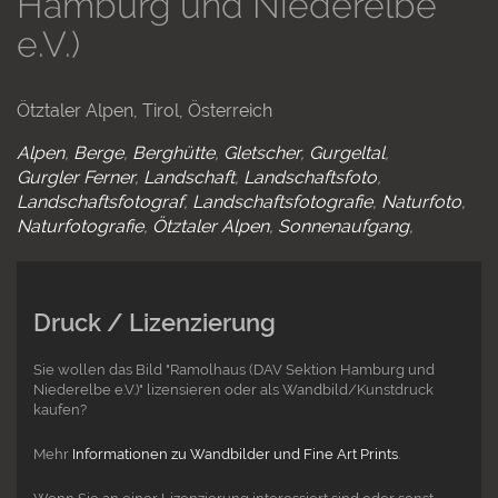
Hamburg und Niederelbe
e.V.)
Ötztaler Alpen, Tirol, Österreich
Alpen
Berge
Berghütte
Gletscher
Gurgeltal
Gurgler Ferner
Landschaft
Landschaftsfoto
Landschaftsfotograf
Landschaftsfotografie
Naturfoto
Naturfotografie
Ötztaler Alpen
Sonnenaufgang
Druck / Lizenzierung
Sie wollen das Bild "Ramolhaus (DAV Sektion Hamburg und
Niederelbe e.V.)" lizensieren oder als Wandbild/Kunstdruck
kaufen?
Mehr
Informationen zu Wandbilder und Fine Art Prints
.