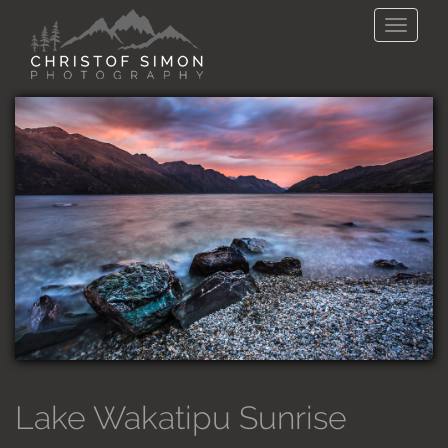
Direkt zum Inhalt
Toggle
naviga
Lake Wakatipu Sunrise