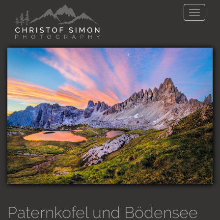
Direkt zum Inhalt
Toggle
naviga
Paternkofel und Bödensee